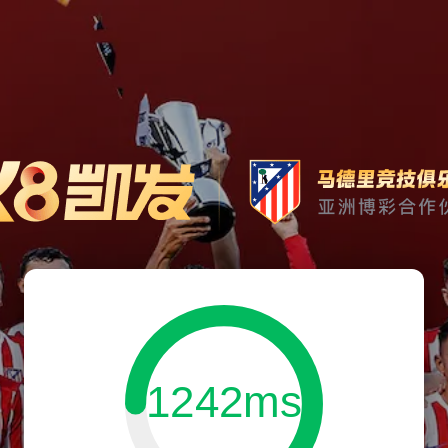
1242ms